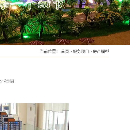
当前位置：
首页
服务项目
房产模型
>
>
27
次浏览