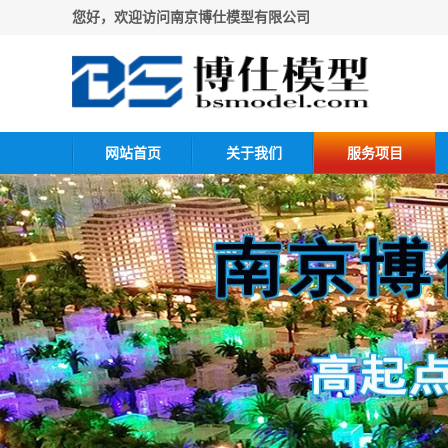
您好，欢迎访问南京博仕模型有限公司
网站首页
关于我们
服务项目