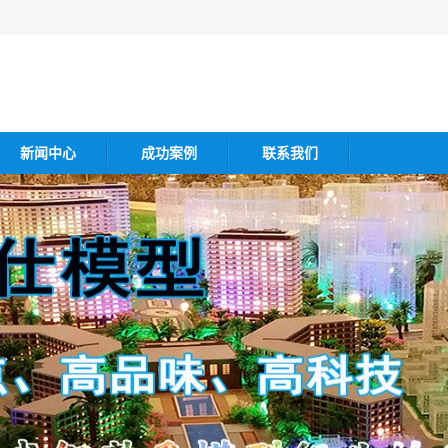
新闻中心
成功案例
联系我们